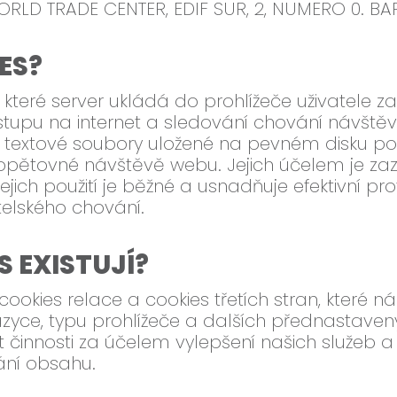
ORLD TRADE CENTER, EDIF SUR, 2, NUMERO 0. B
ES?
které server ukládá do prohlížeče uživatele z
stupu na internet a sledování chování návště
 textové soubory uložené na pevném disku počí
o opětovné návštěvě webu. Jejich účelem je z
ejich použití je běžné a usnadňuje efektivní pr
telského chování.
 EXISTUJÍ?
kies relace a cookies třetích stran, které n
azyce, typu prohlížeče a dalších přednastavený
činnosti za účelem vylepšení našich služeb a 
ání obsahu.