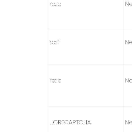
rc::c
Ne
rc::f
Ne
rc::b
Ne
_GRECAPTCHA
Ne