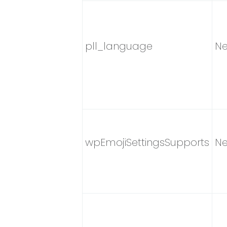
pll_language
Ne
wpEmojiSettingsSupports
Ne