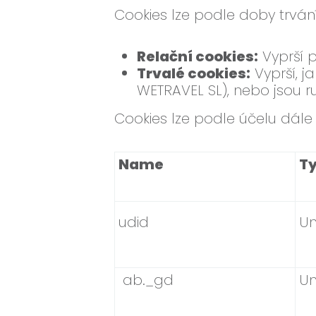
Cookies lze podle doby trvání
Relační cookies:
Vyprší p
Trvalé cookies:
Vyprší, j
WETRAVEL SL), nebo jsou 
Cookies lze podle účelu dále
Name
T
udid
Un
ab._gd
Un