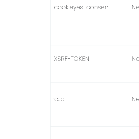
cookieyes-consent
Ne
XSRF-TOKEN
Ne
rc::a
Ne