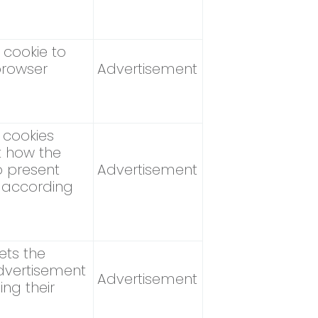
s cookie to
browser
Advertisement
 cookies
t how the
o present
Advertisement
 according
ts the
dvertisement
Advertisement
ing their