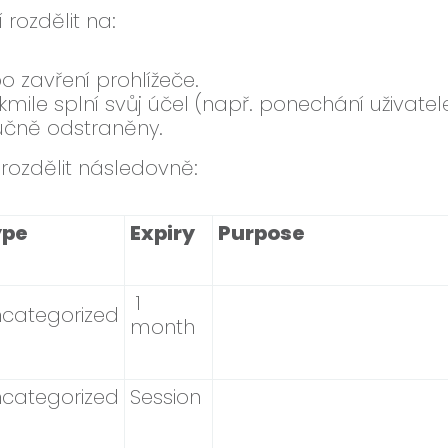
 rozdělit na:
o zavření prohlížeče.
akmile splní svůj účel (např. ponechání uživat
ručně odstraněny.
 rozdělit následovně:
ype
Expiry
Purpose
1
categorized
month
categorized
Session