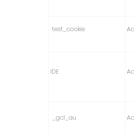
test_cookie
Ad
IDE
Ad
_gcl_au
Ad