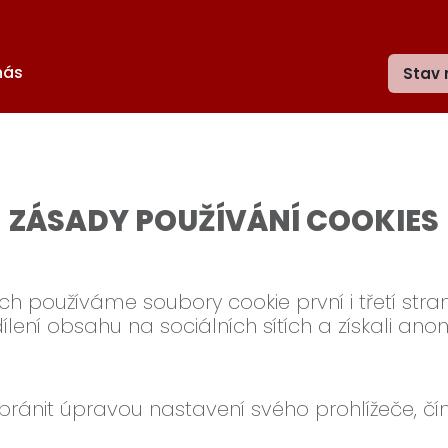
nás
Stav 
ZÁSADY POUŽÍVÁNÍ COOKIES
 používáme soubory cookie první i třetí strany
sdílení obsahu na sociálních sítích a získali ano
ránit úpravou nastavení svého prohlížeče, čím