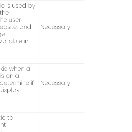
e is used by
the
he user
ebsite, and
Necessary
ge
ailable in
okie when a
is on a
 determine if
Necessary
display
ie to
nt
r