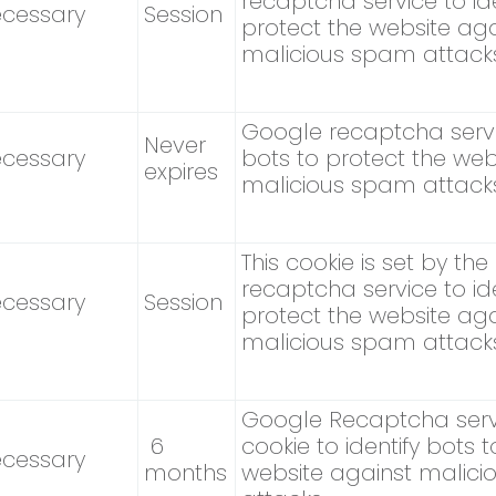
recaptcha service to ide
cessary
Session
protect the website aga
malicious spam attack
Google recaptcha servic
Never
cessary
bots to protect the web
expires
malicious spam attack
This cookie is set by th
recaptcha service to ide
cessary
Session
protect the website aga
malicious spam attack
Google Recaptcha servi
6
cookie to identify bots 
cessary
months
website against malic