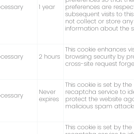
cessary
1 year
preferences are respec
subsequent visits to this 
not collect or store an
information about the si
This cookie enhances vis
cessary
2 hours
browsing security by pr
cross-site request forge
This cookie is set by th
Never
recaptcha service to ide
cessary
expires
protect the website aga
malicious spam attack
This cookie is set by th