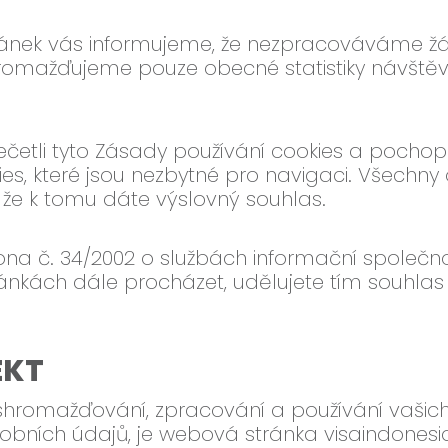
ránek vás informujeme, že nezpracováváme žá
romažďujeme pouze obecné statistiky návštěvn
řečetli tyto Zásady používání cookies a pochopi
es, které jsou nezbytné pro navigaci. Všechny
 že k tomu dáte výslovný souhlas.
ákona č. 34/2002 o službách informační společ
ránkách dále procházet, udělujete tím souhlas
EKT
omažďování, zpracování a používání vašich 
bních údajů, je webová stránka visaindonesia