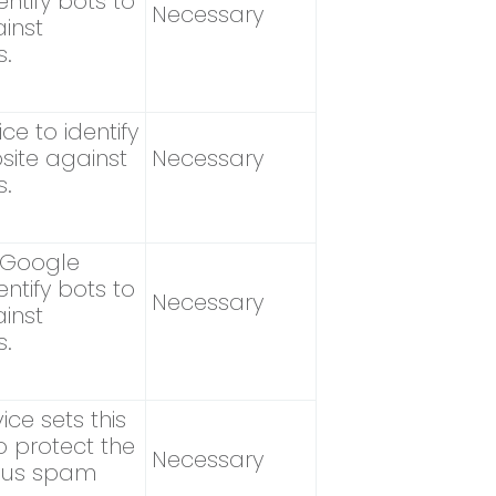
ntify bots to
Necessary
inst
s.
e to identify
site against
Necessary
s.
e Google
ntify bots to
Necessary
inst
s.
ce sets this
to protect the
Necessary
ious spam