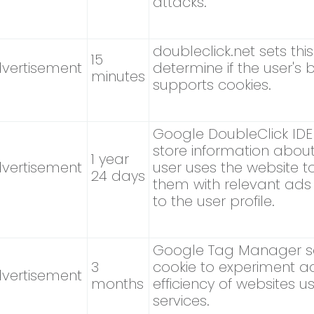
attacks.
doubleclick.net sets thi
15
vertisement
determine if the user's 
minutes
supports cookies.
Google DoubleClick IDE
store information abou
1 year
vertisement
user uses the website t
24 days
them with relevant ads
to the user profile.
Google Tag Manager se
3
cookie to experiment a
vertisement
months
efficiency of websites us
services.