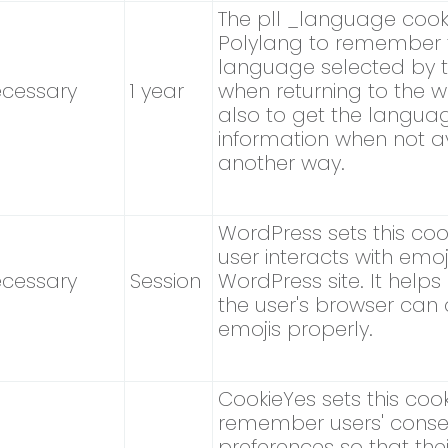
The pll _language cooki
Polylang to remember 
language selected by t
cessary
1 year
when returning to the w
also to get the langua
information when not av
another way.
WordPress sets this co
user interacts with emoj
cessary
Session
WordPress site. It helps
the user's browser can 
emojis properly.
CookieYes sets this cook
remember users' conse
preferences so that thei