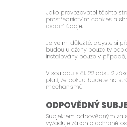
Jako provozovatel těchto st
prostřednictvím cookies a sh
osobní údaje.
Je velmi důležité, abyste si p
budou uloženy pouze ty cooki
instalovány pouze v případě,
V souladu s čl. 22 odst. 2 z
platí, že pokud budete na st
mechanismů.
ODPOVĚDNÝ SUBJ
Subjektem odpovědným za shr
vyžaduje zákon o ochraně oso