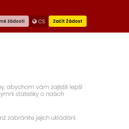
CS
mé žádosti
Začít Žádost
, abychom vám zajistili lepší
nymní statistiky o našich
ž zabráníte jejich ukládání