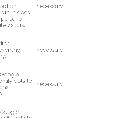
ted on
Necessary
site. It does
y personal
te visitors.
itor
eventing
Necessary
ry.
e Google
ntify bots to
Necessary
inst
s.
e Google