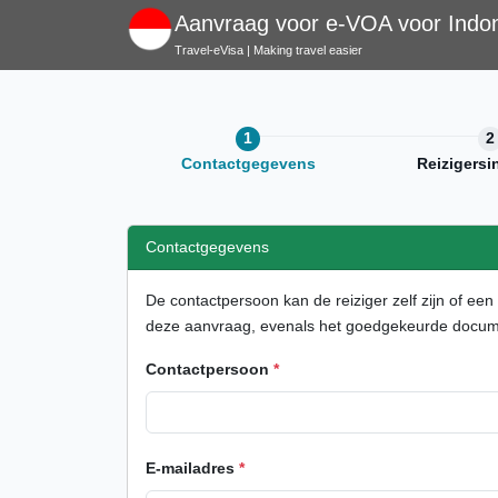
Aanvraag voor e-VOA voor Indo
Travel-eVisa | Making travel easier
Contactgegevens
Reizigersi
Contactgegevens
De contactpersoon kan de reiziger zelf zijn of ee
deze aanvraag, evenals het goedgekeurde docum
Contactpersoon
*
E-mailadres
*