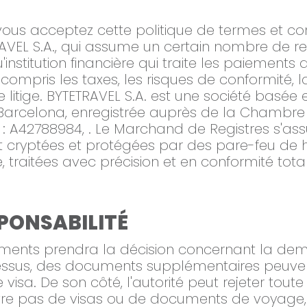
vous acceptez cette politique de termes et cond
VEL S.A., qui assume un certain nombre de res
'institution financière qui traite les paiemen
y compris les taxes, les risques de conformité,
litige. BYTETRAVEL S.A. est une société basée 
. Barcelona, enregistrée auprès de la Chamb
: A42788984, . Le Marchand de Registres s'ass
t cryptées et protégées par des pare-feu de 
 traitées avec précision et en conformité tot
SPONSABILITÉ
documents prendra la décision concernant la
essus, des documents supplémentaires peuvent
a. De son côté, l'autorité peut rejeter toute 
livre pas de visas ou de documents de voyag