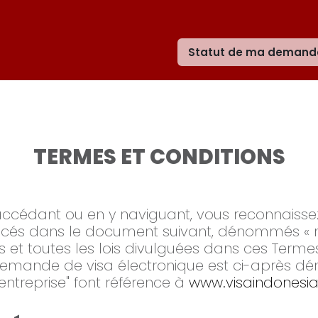
Statut de ma demand
TERMES ET CONDITIONS
y accédant ou en y naviguant, vous reconnaissez
ncés dans le document suivant, dénommés « n
et toutes les lois divulguées dans ces Termes e
e demande de visa électronique est ci-après 
l'entreprise" font référence à
www.visaindonesia