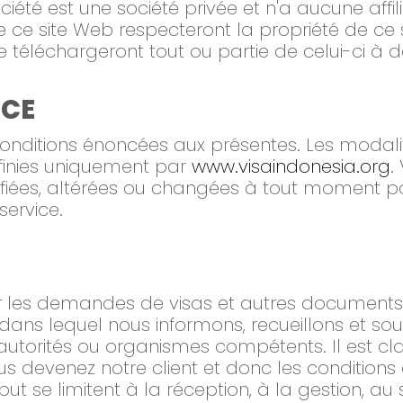
iété est une société privée et n'a aucune affi
 de ce site Web respecteront la propriété de ce s
ne téléchargeront tout ou partie de celui-ci à 
ICE
ditions énoncées aux présentes. Les modalité
éfinies uniquement par
www.visaindonesia.org
.
fiées, altérées ou changées à tout moment po
service.
iter les demandes de visas et autres document
ce dans lequel nous informons, recueillons et 
orités ou organismes compétents. Il est clai
us devenez notre client et donc les conditions
but se limitent à la réception, à la gestion, au