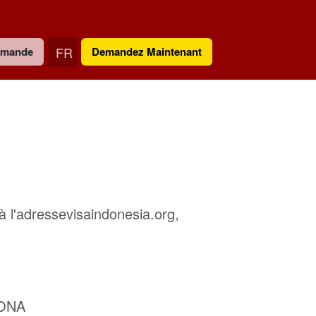
FR
demande
Demandez Maintenant
 à l'adressevisaindonesia.org,
LONA