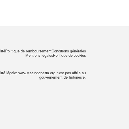
lité
Politique de remboursement
Conditions générales
Mentions légales
Politique de cookies
ité légale: www.visaindonesia.org n'est pas affilié au
gouvernement de Indonésie.