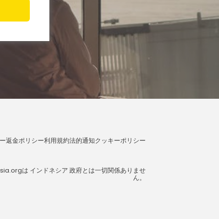
ー
返金ポリシー
利用規約
法的通知
クッキーポリシー
nesia.orgは インドネシア 政府とは一切関係ありませ
ん。