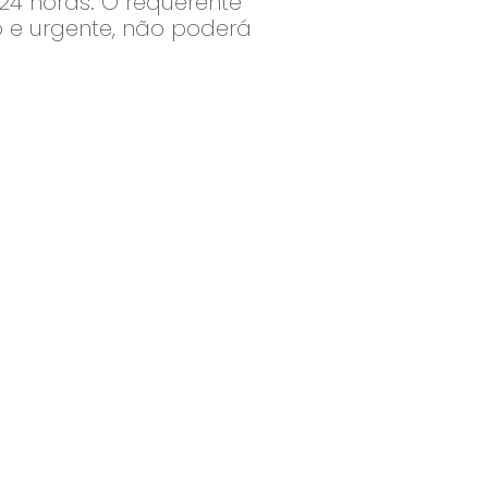
24 horas. O requerente
do e urgente, não poderá