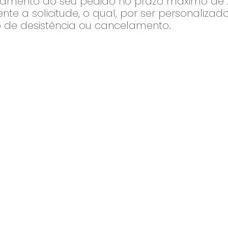
ssamento do seu pedido no prazo máximo de 
nte a solicitude, o qual, por ser personaliza
to de desistência ou cancelamento.