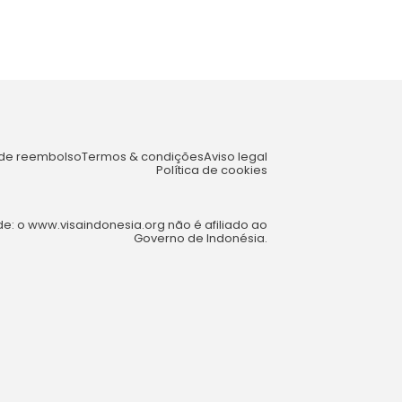
a de reembolso
Termos & condições
Aviso legal
Política de cookies
e: o www.visaindonesia.org não é afiliado ao
Governo de Indonésia.