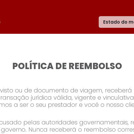
s
Estado do m
POLÍTICA DE REEMBOLSO
 visto ou de documento de viagem, receberá 
nsação jurídica válida, vigente e vinculativa 
s a ser o seu prestador e você o nosso clie
recusado pelas autoridades governamentais,
o governo. Nunca receberá o reembolso corr