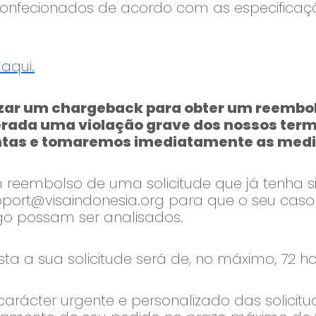
 confecionados de acordo com as especifica
aqui.
lizar um chargeback para obter um reembo
derada uma violação grave dos nossos ter
ntas e tomaremos imediatamente as medi
 reembolso de uma solicitude que já tenha s
port@visaindonesia.org
para que o seu caso 
o possam ser analisados.
a a sua solicitude será de, no máximo, 72 ho
arácter urgente e personalizado das solicit