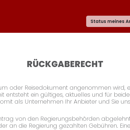
Status meines A
RÜCKGABERECHT
sum oder Reisedokument angenommen wird, erha
t entsteht ein gültiges, aktuelles und für beid
omit als Unternehmen Ihr Anbieter und Sie un
antrag von den Regierungsbehörden abgelehnt w
der an die Regierung gezahlten Gebühren. Eine